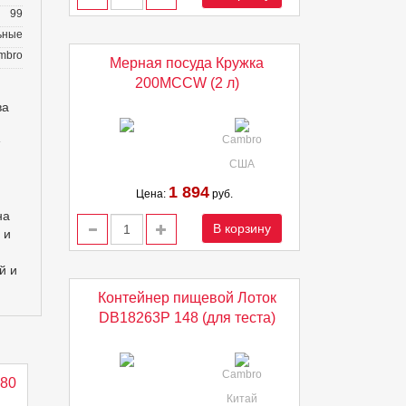
99
ьные
mbro
Мерная посуда Кружка
200MCCW (2 л)
ва
Cambro
США
1 894
Цена:
руб.
на
В корзину
 и
й и
Контейнер пищевой Лоток
DB18263P 148 (для теста)
Cambro
80
Китай