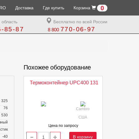
0
RO
Доставка
Где купить
Корзина
 область
Бесплатно по всей России
5-85-87
770-06-97
8 800
Похожее оборудование
Термоконтейнер UPC400 131
325
76
Cambro
530
США
чный
Цена по запросу
стик
-40
В корзину