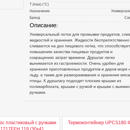
T (max) (°С)
Назначение
Универсал
Бренд
Ca
Описание:
Универсальный лоток для промывки продуктов, сли
жидкостей и хранения. Жидкости беспрепятственно
сливаются на дно пищевого лотка, что способствует
повышению качества пищевых продуктов и
сокращению затрат времени. Дуршлаг легко
вынимается из гастроемкости. Очень удобен для
хранения приготовленных продуктов и даров моря 
льду, а также для размораживания и хранения мяса
птицы. К дуршлагу подходят плоские крышки из
поликарбоната, крышки с ручкой и крышки с выемко
ручками.
ос пластиковый с ручками
Термоконтейнер UPCS180 4
1217FFH 119 (30х41