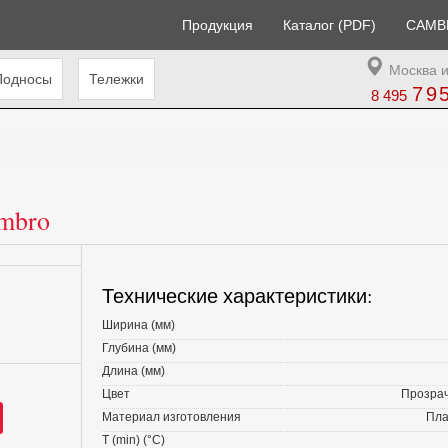
Продукция
Каталог (PDF)
CAMB
Москва и
Подносы
Тележки
79
8 495
mbro
Технические характеристики:
Ширина (мм)
Глубина (мм)
Длина (мм)
Цвет
Прозра
Материал изготовления
Пла
T (min) (°С)