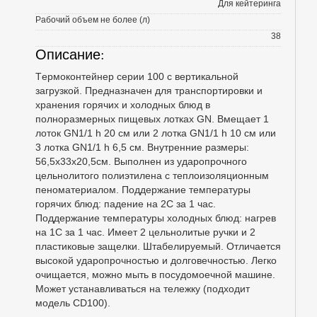
Для кейтеринга
Рабочий объем не более (л)
38
Описание:
Tермоконтейнер серии 100 с вертикальной
загрузкой. Предназначен для транспортировки и
хранения горячих и холодных блюд в
полноразмерных пищевых лотках GN. Вмещает 1
лоток GN1/1 h 20 см или 2 лотка GN1/1 h 10 см или
3 лотка GN1/1 h 6,5 см. Внутренние размеры:
56,5х33х20,5см. Выполнен из ударопрочного
цельнолитого полиэтилена с теплоизоляционным
пеноматериалом. Поддержание температуры
горячих блюд: падение на 2С за 1 час.
Поддержание температуры холодных блюд: нагрев
на 1С за 1 час. Имеет 2 цельнолитые ручки и 2
пластиковые защелки. Штабелируемый. Отличается
высокой ударопрочностью и долговечностью. Легко
очищается, можно мыть в посудомоечной машине.
Может устанавливаться на тележку (подходит
модель CD100).