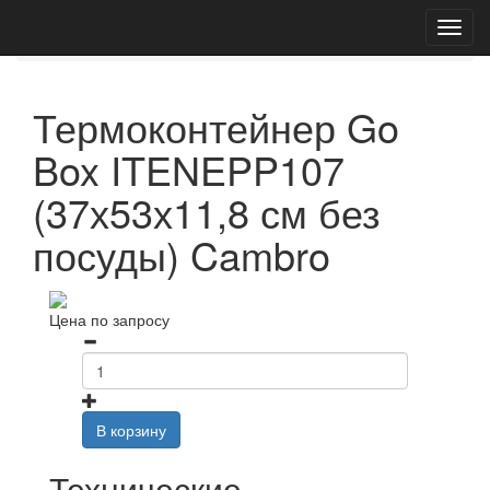
Главная
Каталог
Термоконтейнеры
Go Box ITENEPP107 (37х53х11,8 см без посуды)
Термоконтейнер Go
Box ITENEPP107
(37х53х11,8 см без
посуды) Cambro
Цена по запросу
В корзину
Технические