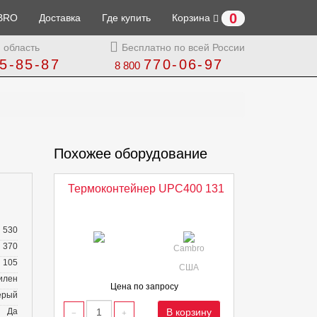
0
BRO
Доставка
Где купить
Корзина
 область
Бесплатно по всей России
5-85-87
770-06-97
8 800
Похожее оборудование
Термоконтейнер UPC400 131
530
370
Cambro
105
США
илен
Цена по запросу
ерый
Да
В корзину