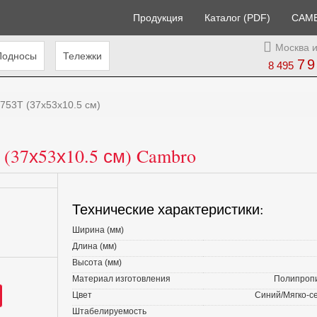
Продукция
Каталог (PDF)
CAM
Москва и
Подносы
Тележки
79
8 495
753T (37х53х10.5 см)
(37х53х10.5 см) Cambro
Технические характеристики:
Ширина (мм)
Длина (мм)
Высота (мм)
Материал изготовления
Полипроп
Цвет
Синий/Мягко-с
Штабелируемость