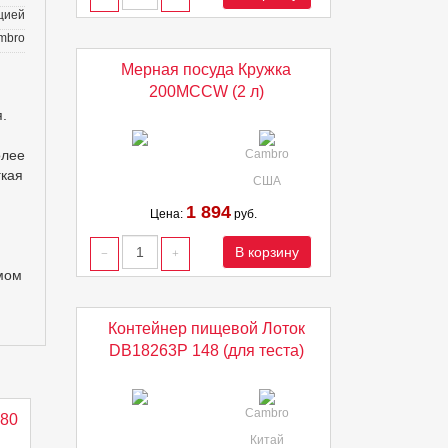
цией
mbro
Мерная посуда Кружка
200MCCW (2 л)
.
олее
Cambro
гкая
США
1 894
Цена:
руб.
В корзину
мом
Контейнер пищевой Лоток
DB18263P 148 (для теста)
Cambro
80
Китай